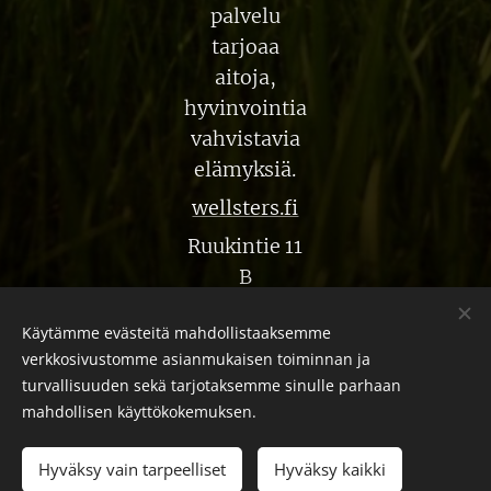
palvelu
tarjoaa
aitoja,
hyvinvointia
vahvistavia
elämyksiä.
wellsters.fi
Ruukintie 11
B
Ruotsinpyhtä
Käytämme evästeitä mahdollistaaksemme
ä
verkkosivustomme asianmukaisen toiminnan ja
turvallisuuden sekä tarjotaksemme sinulle parhaan
mahdollisen käyttökokemuksen.
© 2025 Malviina. Kaikki oikeudet pidätetään.
Hyväksy vain tarpeelliset
Hyväksy kaikki
Evästeet