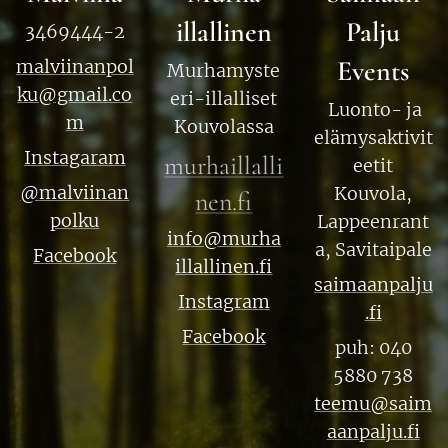
illallinen
Palju
3469444-2
Events
malviinanpol
Murhamyste
ku@gmail.co
eri-illalliset
Luonto- ja
m
Kouvolassa
elämysaktivit
Instagaram
murhaillalli
eetit
@malviinan
Kouvola,
nen.fi
polku
Lappeenrant
info@murha
a, Savitaipale
Facebook
illallinen.fi
saimaanpalju
Instagram
.fi
Facebook
puh: 040
5880 738
teemu@saim
aanpalju.fi