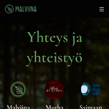
Yhteys ja
yhteistyö
Malviina
Murha
Saimaan