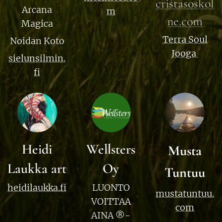
cristasoskol
Arcana
m
ne.com
Magica
Terra Soul
Noidan Koto
Jooga
sielunsilmin.
fi
Heidi
Wellsters
Musta
Laukka art
Oy
Tuntuu
heidilaukka.fi
LUONTO
mustatuntuu.
VOITTAA
com
AINA ®-