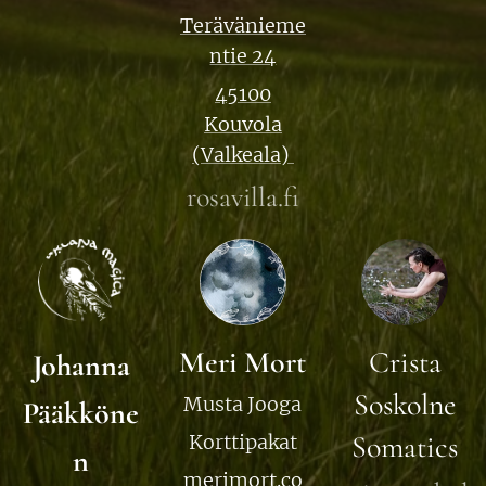
Terävänieme
ntie 24
45100
Kouvola
(Valkeala)
rosavilla.fi
Meri Mort
Crista
Johanna
Soskolne
Musta Jooga
Pääkköne
Somatics
Korttipakat
n
merimort.co