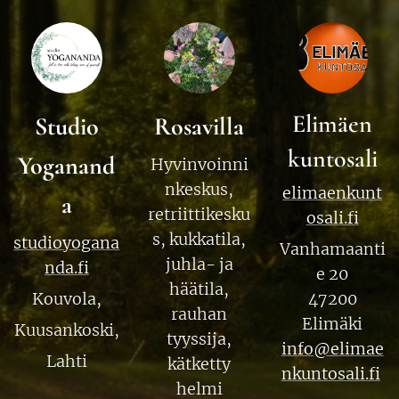
Elimäen
Studio
Rosavilla
kuntosali
Yoganand
Hyvinvoinni
nkeskus,
elimaenkunt
a
retriittikesku
osali.fi
s, kukkatila,
studioyogana
Vanhamaanti
juhla- ja
nda.fi
e 20
häätila,
Kouvola,
47200
rauhan
Elimäki
Kuusankoski,
tyyssija,
info@elimae
Lahti
kätketty
nkuntosali.fi
helmi