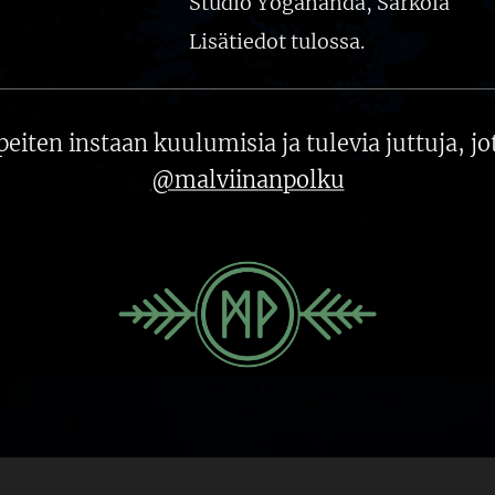
Studio Yogananda, Sarkola
Lisätiedot tulossa.
peiten instaan kuulumisia ja tulevia juttuja, j
@malviinanpolku