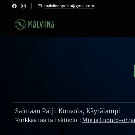
malviinanpolku@gmail.com
Saimaan Palju Kouvola, Käyrälampi
Kurkkaa täältä lisätiedot:
Mie ja Luonto-ohj