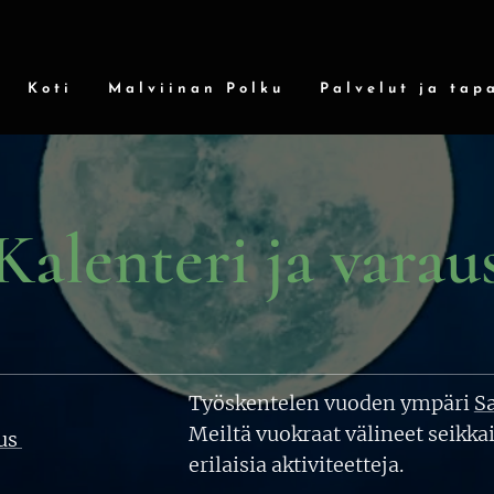
Koti
Malviinan Polku
Palvelut ja tap
Kalenteri ja varau
Työskentelen vuoden ympäri
S
Meiltä vuokraat välineet seikkai
aus
erilaisia aktiviteetteja.