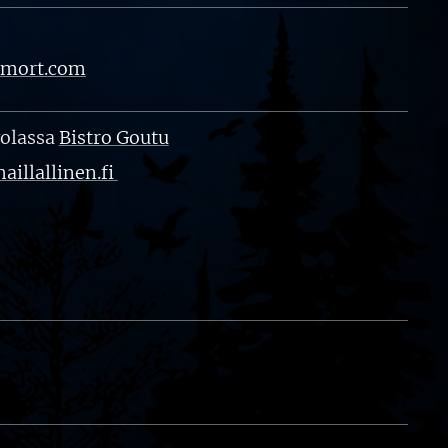
imort.com
volassa
Bistro Goutu
aillallinen.fi