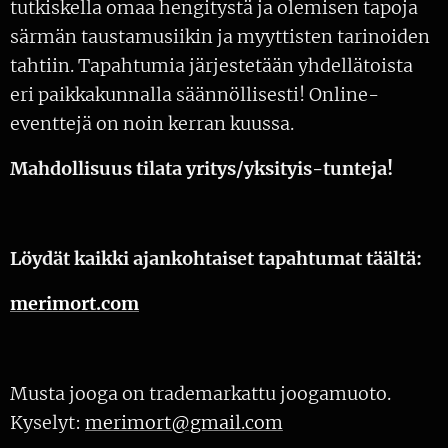
tutkiskella omaa hengitystä ja olemisen tapoja
särmän taustamusiikin ja myyttisten tarinoiden
tahtiin. Tapahtumia järjestetään yhdellätoista
eri paikkakunnalla säännöllisesti! Online-
eventtejä on noin kerran kuussa.
Mahdollisuus tilata yritys/yksityis-tunteja!
Löydät kaikki ajankohtaiset tapahtumat täältä:
merimort.com
Musta jooga on trademarkattu joogamuoto.
Kyselyt:
merimort@gmail.com