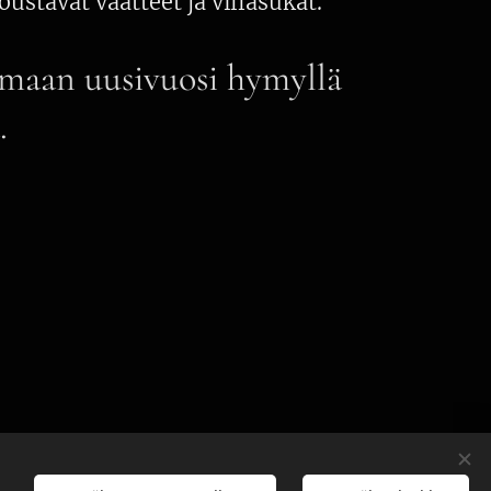
oustavat vaatteet ja villasukat.
amaan uusivuosi hymyllä
ä.