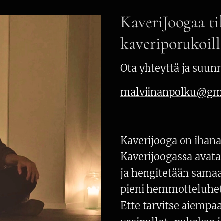
KaveriJoogaa ti
kaveriporukoill
Ota yhteyttä ja suunn
malviinanpolku@gm
Kaverijooga on ihana 
Kaverijoogassa avat
ja hengitetään samaa
pieni hemmotteluhet
Ette tarvitse aiemp