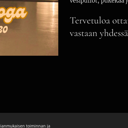
vesipullot, pukekaa j
Tervetuloa ott
vastaan yhdess
ianmukaisen toiminnan ja
© 2025 Malviina. Kaikki oikeudet pidätetään.