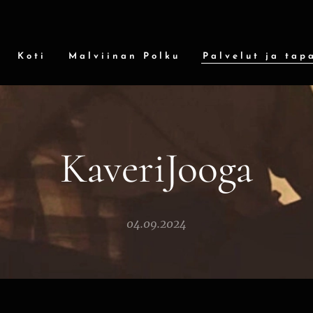
Koti
Malviinan Polku
Palvelut ja tap
KaveriJooga
04.09.2024